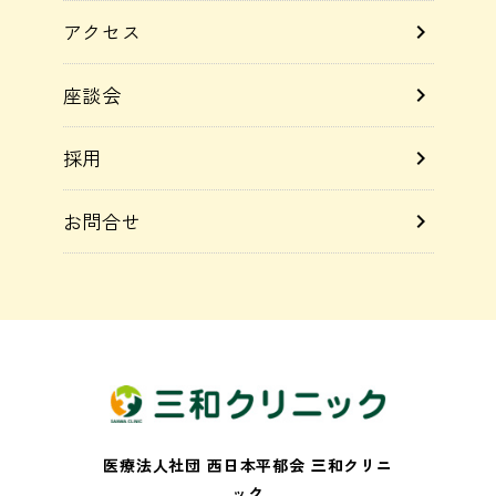
アクセス
chevron_right
座談会
chevron_right
採用
chevron_right
お問合せ
chevron_right
医療法人社団 西日本平郁会 三和クリニ
ック