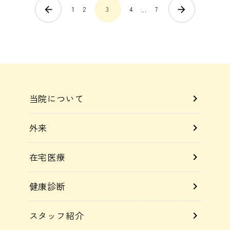
arrow_back
arrow_forward
1
2
3
4
7
...
当院について
chevron_right
外来
chevron_right
在宅医療
chevron_right
健康診断
chevron_right
スタッフ紹介
chevron_right