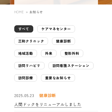
広報誌
chevron_right
協会けんぽ（生活習慣病予防健診）
chevron_right
訪問看護ステーションさんわ
chevron_right
HOME
お知らせ
専門外来
chevron_right
外来看護師
chevron_right
地域活動
chevron_right
人間ドック
chevron_right
座談会(在宅看取り)
chevron_right
すべて
ケアマネセンター
ケアマネセンターさんわ
chevron_right
予防接種
chevron_right
訪問看護師
chevron_right
三和クリニック
健康診断
尼崎市がん検診
chevron_right
スペシャル対談
chevron_right
スペシャル座談会
chevron_right
地域活動
外来
整形外科
栄養相談
chevron_right
検査技師
chevron_right
特定健診
chevron_right
訪問リハビリ
訪問看護ステーション
内視鏡について
chevron_right
理学療法士
chevron_right
訪問診療
重要なお知らせ
大阪薬業けんぽ健康診断
chevron_right
設備紹介
chevron_right
2025.05.23
健康診断
ケアマネジャー
chevron_right
オプション検査
chevron_right
人間ドックをリニューアルしました