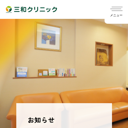
メニュー
院長ごあいさつ
chevron_right
診療スケジュール
chevron_right
指針
chevron_right
訪問診療
chevron_right
発熱外来について
chevron_right
概要
chevron_right
定期健診/雇入時健診（旧健診A）
chevron_right
訪問リハビリ
chevron_right
お知らせ
一般外来
chevron_right
医師
chevron_right