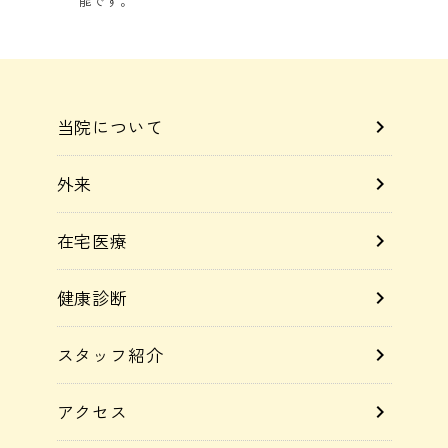
能です。
当院について
chevron_right
外来
chevron_right
在宅医療
chevron_right
健康診断
chevron_right
スタッフ紹介
chevron_right
アクセス
chevron_right