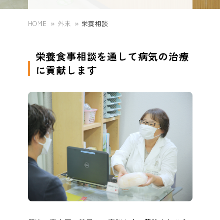
広報誌
chevron_right
協会けんぽ（生活習慣病予防健診）
chevron_right
訪問看護ステーションさんわ
chevron_right
HOME
外来
栄養相談
専門外来
chevron_right
外来看護師
chevron_right
地域活動
chevron_right
人間ドック
chevron_right
栄養食事相談を通して病気の治療
座談会(在宅看取り)
chevron_right
ケアマネセンターさんわ
chevron_right
予防接種
に貢献します
chevron_right
訪問看護師
chevron_right
尼崎市がん検診
chevron_right
スペシャル対談
chevron_right
スペシャル座談会
chevron_right
栄養相談
chevron_right
検査技師
chevron_right
特定健診
chevron_right
内視鏡について
chevron_right
理学療法士
chevron_right
大阪薬業けんぽ健康診断
chevron_right
設備紹介
chevron_right
ケアマネジャー
chevron_right
オプション検査
chevron_right