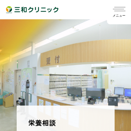
メニュー
院長ごあいさつ
chevron_right
診療スケジュール
chevron_right
指針
chevron_right
訪問診療
chevron_right
発熱外来について
chevron_right
概要
chevron_right
定期健診/雇入時健診（旧健診A）
chevron_right
訪問リハビリ
chevron_right
栄養相談
一般外来
chevron_right
医師
chevron_right