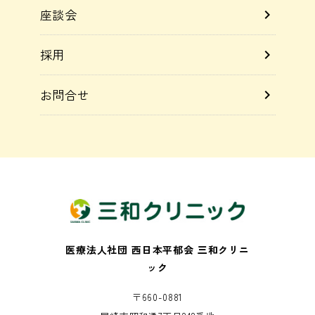
座談会
chevron_right
採用
chevron_right
お問合せ
chevron_right
医療法人社団 西日本平郁会 三和クリニ
ック
〒660-0881