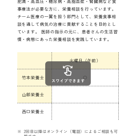
肥満・高血圧・糖尿病・高脂血症・腎臓病など食
事療法が必要な方に、栄養相談を行っています。
企業の健診担当者様へ
chevron_right
チーム医療の一翼を担う部門として、栄養食事相
談を通して病気の治療に貢献することを目的とし
ています。 医師の指示の元に、患者さんの生活習
よくあるご質問
chevron_right
慣・病態にあった栄養相談を実践しています。
火曜日（午前）
竹本栄養士
〇
山部栄養士
西口栄養士
2回目以降はオンライン（電話）によるご相談も可