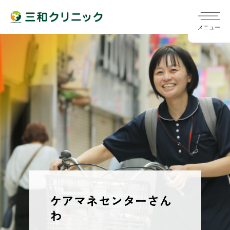
メニュー
院長ごあいさつ
chevron_right
診療スケジュール
chevron_right
指針
chevron_right
訪問診療
chevron_right
発熱外来について
chevron_right
概要
chevron_right
ケアマネセンターさん
定期健診/雇入時健診（旧健診A）
chevron_right
訪問リハビリ
chevron_right
わ
一般外来
chevron_right
医師
chevron_right