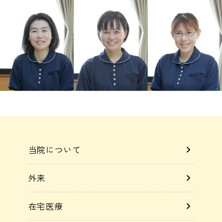
当院について
chevron_right
外来
chevron_right
在宅医療
chevron_right