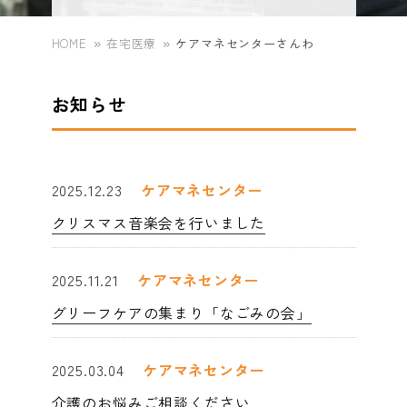
広報誌
chevron_right
協会けんぽ（生活習慣病予防健診）
chevron_right
訪問看護ステーションさんわ
chevron_right
HOME
在宅医療
ケアマネセンターさんわ
専門外来
chevron_right
外来看護師
chevron_right
地域活動
chevron_right
人間ドック
chevron_right
お知らせ
座談会(在宅看取り)
chevron_right
ケアマネセンターさんわ
chevron_right
予防接種
chevron_right
訪問看護師
chevron_right
尼崎市がん検診
chevron_right
スペシャル対談
chevron_right
スペシャル座談会
chevron_right
2025.12.23
ケアマネセンター
栄養相談
chevron_right
検査技師
chevron_right
クリスマス音楽会を行いました
特定健診
chevron_right
内視鏡について
chevron_right
2025.11.21
ケアマネセンター
理学療法士
chevron_right
大阪薬業けんぽ健康診断
chevron_right
グリーフケアの集まり「なごみの会」
設備紹介
chevron_right
ケアマネジャー
chevron_right
2025.03.04
ケアマネセンター
オプション検査
chevron_right
介護のお悩みご相談ください