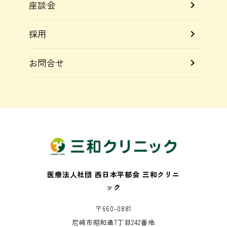
座談会
chevron_right
採用
chevron_right
お問合せ
chevron_right
医療法人社団 西日本平郁会 三和クリニ
ック
〒660-0881
尼崎市昭和通7丁目242番地