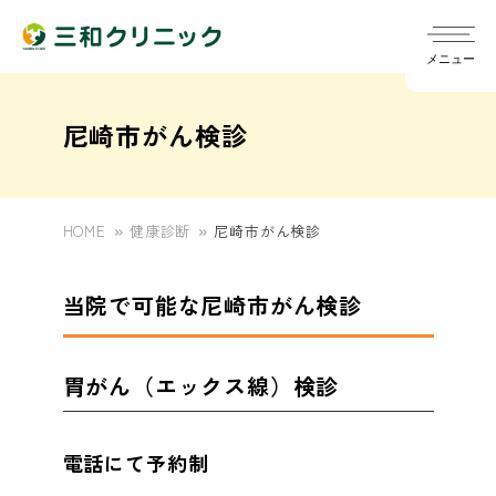
メニュー
尼崎市がん検診
HOME
健康診断
尼崎市がん検診
院長ごあいさつ
chevron_right
当院で可能な尼崎市がん検診
診療スケジュール
chevron_right
指針
chevron_right
訪問診療
chevron_right
胃がん（エックス線）検診
発熱外来について
chevron_right
概要
chevron_right
定期健診/雇入時健診（旧健診A）
chevron_right
訪問リハビリ
chevron_right
電話にて予約制
一般外来
chevron_right
医師
chevron_right