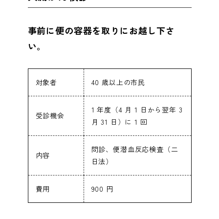
企業の健診担当者様へ
chevron_right
事前に便の容器を取りにお越し下さ
い。
よくあるご質問
chevron_right
対象者
40 歳以上の市民
1 年度（4 月 1 日から翌年 3
受診機会
月 31 日）に 1 回
問診、便潜血反応検査（二
内容
日法）
費用
900 円