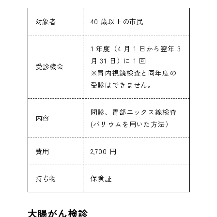
広報誌
chevron_right
協会けんぽ（生活習慣病予防健診）
chevron_right
訪問看護ステーションさんわ
chevron_right
対象者
40 歳以上の市民
専門外来
chevron_right
外来看護師
chevron_right
地域活動
chevron_right
人間ドック
chevron_right
1 年度（4 月 1 日から翌年 3
座談会(在宅看取り)
chevron_right
ケアマネセンターさんわ
chevron_right
月 31 日）に 1 回
受診機会
予防接種
chevron_right
※胃内視鏡検査と同年度の
訪問看護師
chevron_right
尼崎市がん検診
chevron_right
受診はできません。
スペシャル対談
chevron_right
スペシャル座談会
chevron_right
栄養相談
chevron_right
検査技師
問診、胃部エックス線検査
chevron_right
内容
特定健診
chevron_right
(バリウムを用いた方法）
内視鏡について
chevron_right
理学療法士
chevron_right
費用
2,700 円
大阪薬業けんぽ健康診断
chevron_right
持ち物
保険証
設備紹介
chevron_right
ケアマネジャー
chevron_right
オプション検査
chevron_right
大腸がん検診