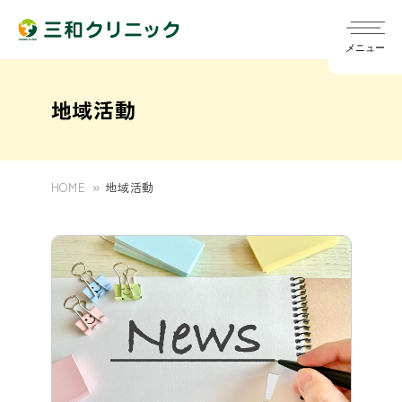
メニュー
地域活動
HOME
地域活動
院長ごあいさつ
chevron_right
診療スケジュール
chevron_right
指針
chevron_right
訪問診療
chevron_right
発熱外来について
chevron_right
概要
chevron_right
定期健診/雇入時健診（旧健診A）
chevron_right
訪問リハビリ
chevron_right
一般外来
chevron_right
医師
chevron_right