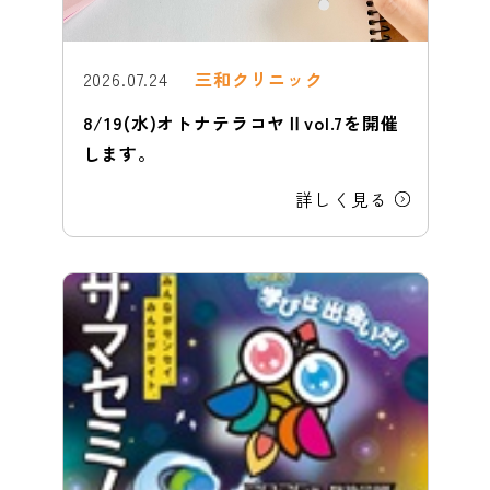
広報誌
chevron_right
協会けんぽ（生活習慣病予防健診）
chevron_right
訪問看護ステーションさんわ
chevron_right
専門外来
chevron_right
2026.07.24
三和クリニック
外来看護師
chevron_right
地域活動
chevron_right
人間ドック
chevron_right
8/19(水)オトナテラコヤⅡvol.7を開催
座談会(在宅看取り)
chevron_right
ケアマネセンターさんわ
chevron_right
予防接種
します。
chevron_right
訪問看護師
chevron_right
尼崎市がん検診
chevron_right
詳しく見る
スペシャル対談
chevron_right
スペシャル座談会
chevron_right
栄養相談
chevron_right
検査技師
chevron_right
特定健診
chevron_right
内視鏡について
chevron_right
理学療法士
chevron_right
大阪薬業けんぽ健康診断
chevron_right
設備紹介
chevron_right
ケアマネジャー
chevron_right
オプション検査
chevron_right