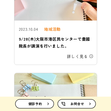
2023.10.04
地域活動
9/28(木)大阪市港区民センターで豊國
院長が講演を行いました。
詳しく見る
call
健診予約
chevron_right
phone_in_talk
お問合せ
chevron_right