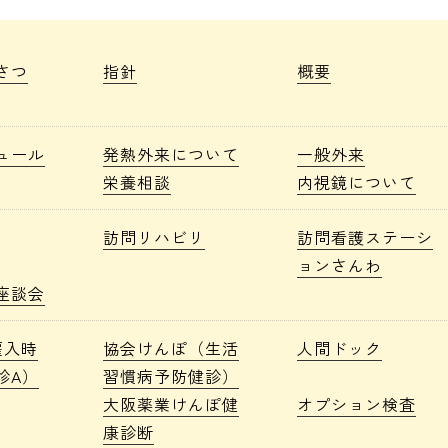
さつ
指針
概要
ュール
発熱外来について
一般外来
栄養相談
内視鏡について
訪問リハビリ
訪問看護ステーシ
ョンさんわ
座談会
雇入時
協会けんぽ（生活
人間ドック
診A）
習慣病予防健診）
大阪薬業けんぽ健
オプション検査
康診断