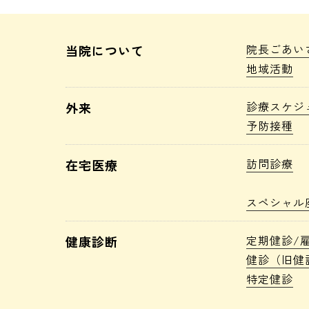
院長ごあい
当院について
地域活動
診療スケジ
外来
予防接種
訪問診療
在宅医療
スペシャル
定期健診/
健康診断
健診（旧健
特定健診