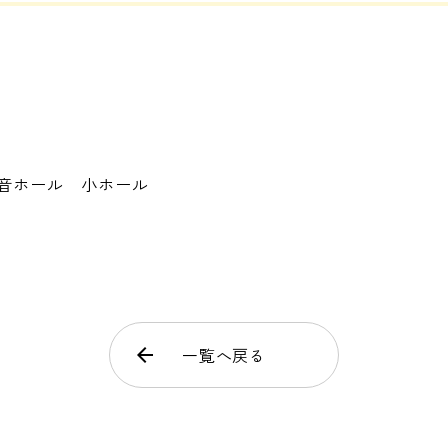
音ホール 小ホール
arrow_back
一覧へ戻る