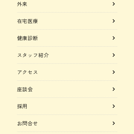
外来
chevron_right
企業の健診担当者様へ
chevron_right
在宅医療
chevron_right
よくあるご質問
chevron_right
健康診断
chevron_right
スタッフ紹介
chevron_right
アクセス
chevron_right
座談会
chevron_right
採用
chevron_right
お問合せ
chevron_right