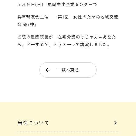
広報誌
chevron_right
７月９日(日) 尼崎中小企業センターで
協会けんぽ（生活習慣病予防健診）
chevron_right
訪問看護ステーションさんわ
chevron_right
兵庫腎友会主催 「第1回 女性のための地域交流
専門外来
chevron_right
外来看護師
chevron_right
会in阪神」
地域活動
chevron_right
人間ドック
chevron_right
座談会(在宅看取り)
chevron_right
ケアマネセンターさんわ
chevron_right
当院の豊國院長が「在宅介護のはじめ方～あなた
予防接種
chevron_right
ら、どーする？」とうテーマで講演しました。
訪問看護師
chevron_right
尼崎市がん検診
chevron_right
スペシャル対談
chevron_right
スペシャル座談会
chevron_right
栄養相談
chevron_right
検査技師
一覧へ戻る
arrow_back
chevron_right
特定健診
chevron_right
内視鏡について
chevron_right
理学療法士
chevron_right
大阪薬業けんぽ健康診断
chevron_right
設備紹介
chevron_right
ケアマネジャー
chevron_right
当院について
chevron_right
オプション検査
chevron_right