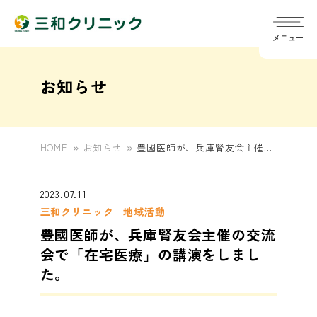
メニュー
お知らせ
HOME
お知らせ
豊國医師が、兵庫腎友会主催の
院長ごあいさつ
chevron_right
交流会で「在宅医療」の講演を
しました。
診療スケジュール
2023.07.11
chevron_right
指針
chevron_right
三和クリニック
地域活動
豊國医師が、兵庫腎友会主催の交流
訪問診療
chevron_right
発熱外来について
chevron_right
会で「在宅医療」の講演をしまし
概要
chevron_right
た。
定期健診/雇入時健診（旧健診A）
chevron_right
訪問リハビリ
chevron_right
一般外来
chevron_right
医師
chevron_right